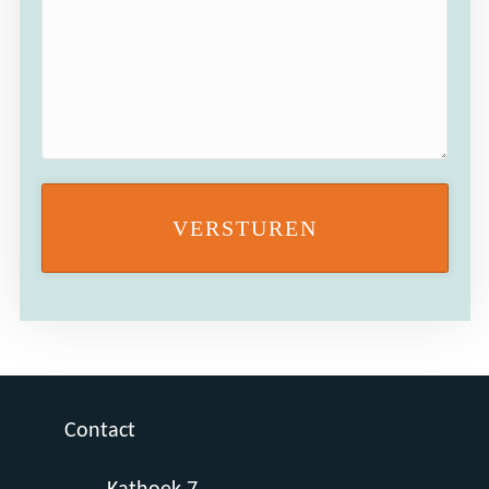
huishoudelijke apparaten.
Eerste verdieping:
Van de vier slaapkamers bevinden er zich drie
op de eerste verdieping. Het betreffen
allemaal royale, lichte vertrekken met veel
ramen waar je mooie slaapkamers van kunt
maken, hoewel het natuurlijk voor zich
spreekt dat ze ook een andere functie kunnen
vervullen. Dan is er nog de badkamer waar je
een doucheruimte, een dubbele
wastafelmeubel, een toilet en elektrische
vloerverwarming tot je beschikking hebt. De
witte wand- en bruingrijze vloertegels zorgen
voor een frisse uitstraling.
Tweede verdieping met bergzolder:
Ook de op de tweede verdieping gesitueerde
slaapkamer is royaal van opzet en voorzien
Contact
van een groot kunststof dakkapel. Een
heerlijke kamer dus om er een ruim