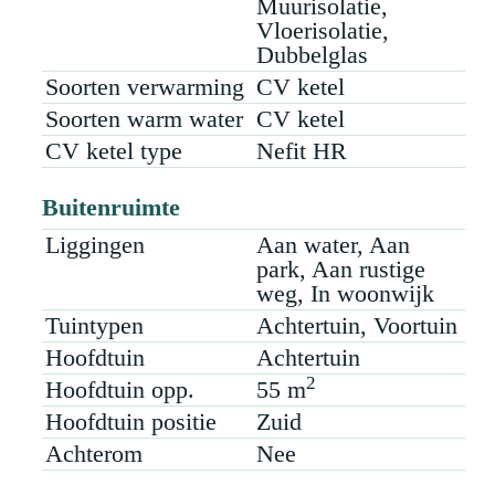
Muurisolatie,
gezinswoning met alle extra's die we tijdens
Vloerisolatie,
de bezichtiging graag laten zien.
Dubbelglas
Soorten verwarming
CV ketel
Soorten warm water
CV ketel
CV ketel type
Nefit HR
Buitenruimte
Liggingen
Aan water, Aan
park, Aan rustige
weg, In woonwijk
Tuintypen
Achtertuin, Voortuin
Hoofdtuin
Achtertuin
2
Hoofdtuin opp.
55 m
Hoofdtuin positie
Zuid
Achterom
Nee