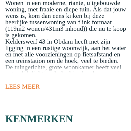
Wonen in een moderne, riante, uitgebouwde
woning, met fraaie en diepe tuin. Als dat jouw
wens is, kom dan eens kijken bij deze
heerlijke tussenwoning van flink formaat
(119m2 wonen/431m3 inhoud)) die nu te koop
is gekomen.
Kelderswerf 43 in Obdam heeft met zijn
ligging in een rustige woonwijk, aan het water
en met alle voorzieningen op fietsafstand en
een treinstation om de hoek, veel te bieden.
De tuingerichte, grote woonkamer heeft veel
natuurlijk lichtinval, de drie slaapkamers zijn
allen van prima formaat, de badkamer is luxe
en modern uitgevoerd, de bestrate oprit biedt
LEES MEER
ruimte voor een eigen parkeerplek en aan de
waterkant is het heerlijk toeven onder de
veranda.
Een eerste rondleiding;
KENMERKEN
Parkeren kan op de eigen ruime oprit of in de
vakken aan de weg.