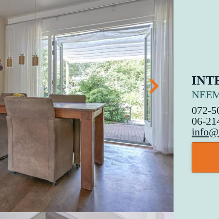
INT
NEEM
072-5
06-21
info@