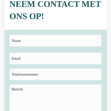
NEEM CONTACT MET
ONS OP!
Naam
Je
naam
E-
mailadres
Telefoon
Geen
titel