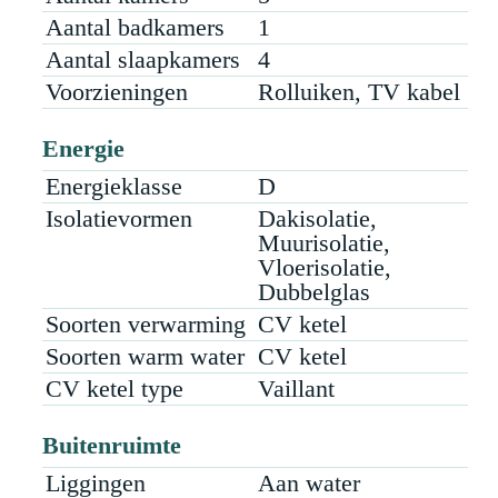
Wij vertellen u er graag alles over en laten u
Aantal badkamers
1
alle mogelijkheden zien tijdens een
bezichtiging.
Aantal slaapkamers
4
Nadere bijzonderheden:
Voorzieningen
Rolluiken, TV kabel
- In de koopakte zullen de “nimmer bewoond”
clausule, de “oudheids”clausule en de
Energie
“as is where is” clausule worden opgenomen.
Energieklasse
D
- Bodemrapporten beschikbaar, geen
restvervuiling aangetroffen na eerdere
Isolatievormen
Dakisolatie,
sanering
Muurisolatie,
- Dak schuur is van asbesthoudende
Vloerisolatie,
golfplaten
Dubbelglas
- Perceelsgrenzen worden aangepast aan
Soorten verwarming
CV ketel
huidig feitelijke situatie
Soorten warm water
CV ketel
CV ketel type
Vaillant
Buitenruimte
Liggingen
Aan water