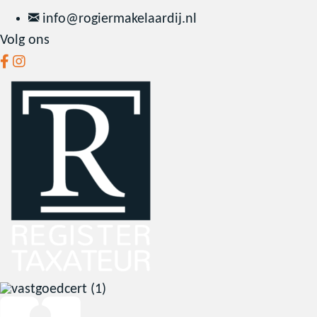
info@rogiermakelaardij.nl
Volg ons
F
a
c
e
b
o
o
k