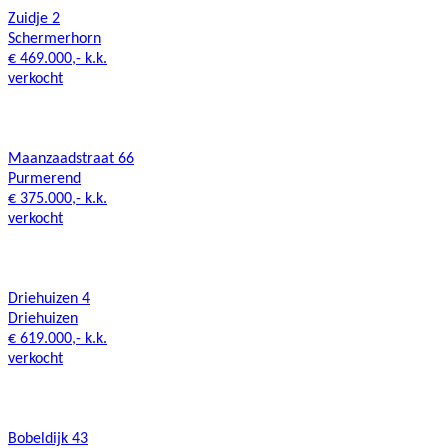
Zuidje 2
Schermerhorn
€ 469.000,- k.k.
verkocht
Maanzaadstraat 66
Purmerend
€ 375.000,- k.k.
verkocht
Driehuizen 4
Driehuizen
€ 619.000,- k.k.
verkocht
Bobeldijk 43